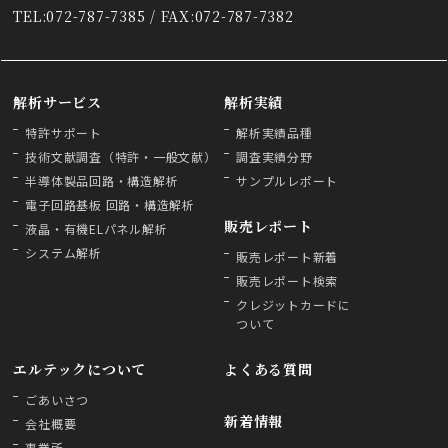
TEL:072-787-7385 / FAX:072-787-7382
解析サービス
解析実績
特許サポート
解析実績品種
技術文献調査（特許・一般文献）
調査実績分野
半導体製品回路・構造解析
サンプルレポート
電子回路基板 回路・構造解析
販売レポート
液晶・有機ELパネル解析
システム解析
販売レポート新着
販売レポート検索
クレジットカードに
ついて
エルテックについて
よくある質問
ごあいさつ
新着情報
会社概要
事業所