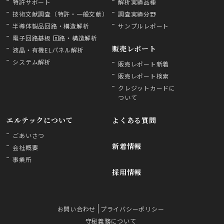
特許サポート
解析実績品種
技術文献調査（特許・一般文献）
調査実績分野
半導体製品回路・構造解析
サンプルレポート
電子回路基板 回路・構造解析
販売レポート
液晶・有機ELパネル解析
システム解析
販売レポート新着
販売レポート検索
クレジットカードに
ついて
エルテックについて
よくある質問
ごあいさつ
新着情報
会社概要
事業所
採用情報
お問い合わせ
プライバシーポリシー
守秘義務について