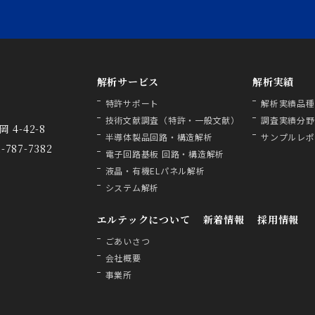
解析サービス
解析実績
特許サポート
解析実績品種
技術文献調査（特許・一般文献）
調査実績分野
 4-42-8
半導体製品回路・構造解析
サンプルレポ
2-787-7382
電子回路基板 回路・構造解析
液晶・有機ELパネル解析
システム解析
エルテックについて
新着情報
採用情報
ごあいさつ
会社概要
事業所