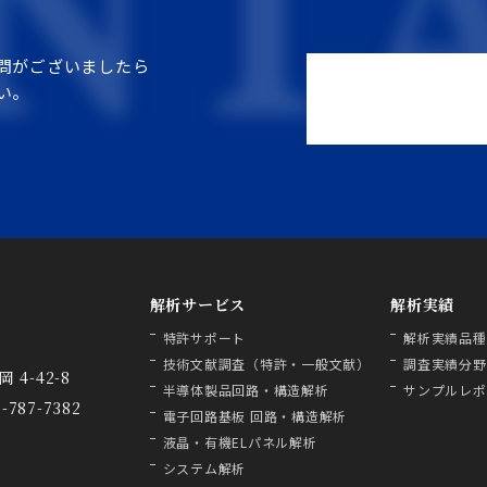
問がございましたら
い。
解析サービス
解析実績
特許サポート
解析実績品種
技術文献調査（特許・一般文献）
調査実績分野
 4-42-8
半導体製品回路・構造解析
サンプルレポ
2-787-7382
電子回路基板 回路・構造解析
液晶・有機ELパネル解析
システム解析