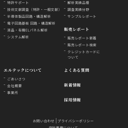
特許サポート
解析実績品種
技術文献調査（特許・一般文献）
調査実績分野
半導体製品回路・構造解析
サンプルレポート
電子回路基板 回路・構造解析
販売レポート
液晶・有機ELパネル解析
システム解析
販売レポート新着
販売レポート検索
クレジットカードに
ついて
エルテックについて
よくある質問
ごあいさつ
新着情報
会社概要
事業所
採用情報
お問い合わせ
プライバシーポリシー
守秘義務について