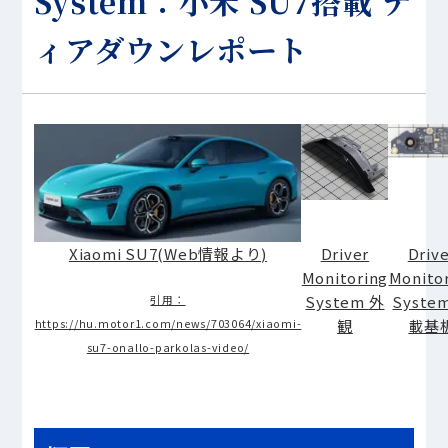
System：小米 SU7搭載 テ
ィアダウンレポート
Xiaomi SU7(Web情報より)
Driver
Driv
Monitoring
Monito
System
外
Syste
引用：
観
載基
https://hu.motor1.com/news/703064/xiaomi-
su7-onallo-parkolas-video/