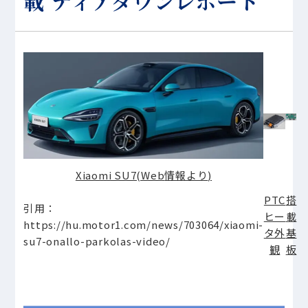
載 ティアダウンレポート
Xiaomi SU7(Web
情報より
)
PTC
搭
引用：
ヒー
載
https://hu.motor1.com/news/703064/xiaomi-
タ外
基
su7-onallo-parkolas-video/
観
板