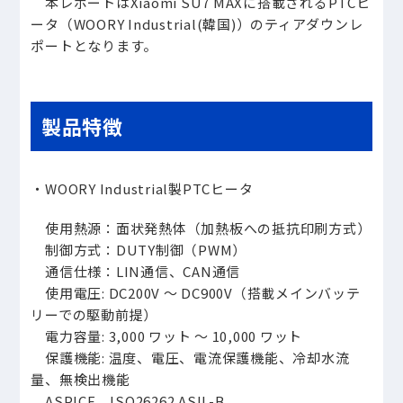
本レポートはXiaomi SU7 MAXに搭載されるPTCヒ
ータ（WOORY Industrial(韓国)）のティアダウンレ
ポートとなります。
製品特徴
・WOORY Industrial製PTCヒータ
使用熱源：面状発熱体（加熱板への抵抗印刷方式）
制御方式：DUTY制御（PWM）
通信仕様：LIN通信、CAN通信
使用電圧: DC200V ～ DC900V（搭載メインバッテ
リーでの駆動前提）
電力容量: 3,000 ワット ～ 10,000 ワット
保護機能: 温度、電圧、電流保護機能、冷却水流
量、無検出機能
ASPICE、ISO26262 ASIL-B