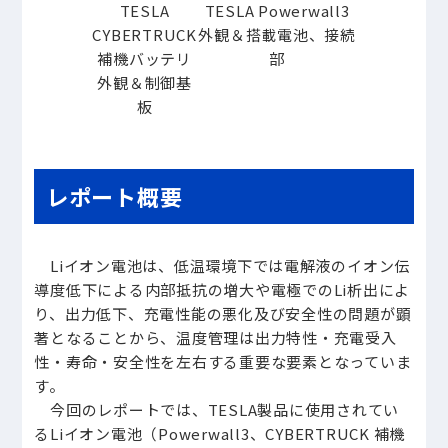
TESLA
TESLA Powerwall3
CYBERTRUCK
外観＆搭載電池、接続
補機バッテリ
部
外観＆制御基
板
レポート概要
Liイオン電池は、低温環境下では電解液のイオン伝
導度低下による内部抵抗の増大や電極でのLi析出によ
り、出力低下、充電性能の悪化及び安全性の問題が顕
著となることから、温度管理は出力特性・充電受入
性・寿命・安全性を左右する重要な要素となっていま
す。
今回のレポートでは、TESLA製品に使用されてい
るLiイオン電池（Powerwall3、CYBERTRUCK 補機