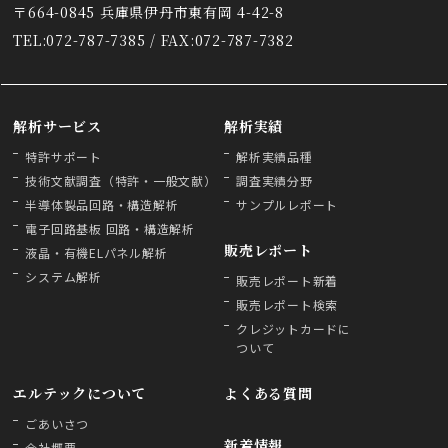
〒664-0845 兵庫県伊丹市東有岡 4-42-8
TEL:072-787-7385 / FAX:072-787-7382
解析サービス
解析実績
特許サポート
解析実績品種
技術文献調査（特許・一般文献）
調査実績分野
半導体製品回路・構造解析
サンプルレポート
電子回路基板 回路・構造解析
販売レポート
液晶・有機ELパネル解析
システム解析
販売レポート新着
販売レポート検索
クレジットカードに
ついて
エルテックについて
よくある質問
ごあいさつ
新着情報
会社概要