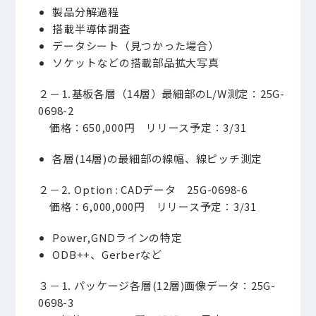
製品分解過程
搭載半導体調査
データシート（見つかった場合）
ソケットなどの搭載部品拡大写真
２－⒈
基板各層（14層）最細部のL/W測定：25G-
0698-2
価格：650,000円 リリース予定：3/31
各層(14層)の最細部の線幅、線ピッチ測定
２－⒉
Option : CADデータ 25G-0698-6
価格：6,000,000円 リリース予定：3/31
Power,GNDラインの特定
ODB++、Gerberなど
３－⒈
パッケージ各層(12層)画像データ：25G-
0698-3