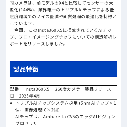
同カメラは、前モデルのX4と比較してセンサーの大
型化(144%)、業界唯一のトリプルAIチップによる低
照度環境でのノイズ低減や画質処理の最適化を特徴と
しています。
今回、 このInsta360 X5に搭載されているAIチッ
プ、プロ・イメージングチップについての構造解析レ
ポートをリリースしました。
製品特徴
型番： Insta360 X5 360度カメラ 製品リリース
日：2025年4月
トリプルAIチップシステム採用 (5nm AIチップ×1
個、画像処理IC×2個)
AIチップは、 Ambarella CV5のエッジAIビジョン
プロセッサ