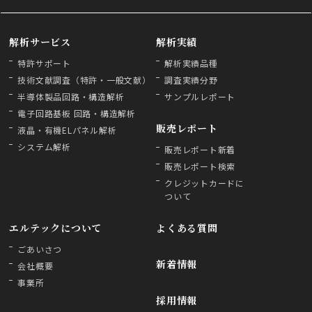
解析サービス
解析実績
特許サポート
解析実績品種
技術文献調査（特許・一般文献）
調査実績分野
半導体製品回路・構造解析
サンプルレポート
電子回路基板 回路・構造解析
販売レポート
液晶・有機ELパネル解析
システム解析
販売レポート新着
販売レポート検索
クレジットカードに
ついて
エルテックについて
よくある質問
ごあいさつ
新着情報
会社概要
事業所
採用情報