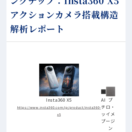
ングチップ：Insta360 X5
アクションカメラ搭載構造
解析レポート
Insta360 X5
AI
プ
チ
ロ・
https://www.insta360.com/jp/product/insta360-
ッ
イメ
x5
プ
ージ
ン