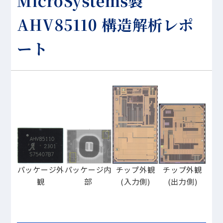
MicroSystems製
AHV85110 構造解析レポ
ート
パッケージ外
パッケージ内
チップ外観
チップ外観
観
部
(入力側)
(出力側)