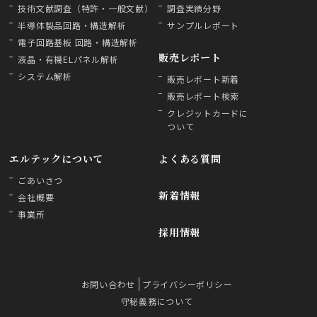
技術文献調査（特許・一般文献）
調査実績分野
半導体製品回路・構造解析
サンプルレポート
電子回路基板 回路・構造解析
販売レポート
液晶・有機ELパネル解析
システム解析
販売レポート新着
販売レポート検索
クレジットカードに
ついて
エルテックについて
よくある質問
ごあいさつ
新着情報
会社概要
事業所
採用情報
お問い合わせ
プライバシーポリシー
守秘義務について