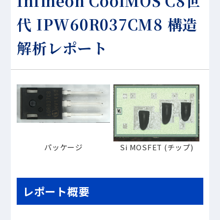
Infineon CoolMOS C8世
代 IPW60R037CM8 構造
解析レポート
パッケージ
Si MOSFET (チップ)
レポート概要