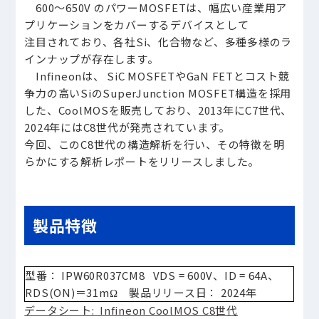
600～650V のパワーMOSFETは、幅広い産業用ア
プリケーションをカバーするデバイスとして
注目されており、各社Si、化合物など、多種多様のラ
インナップが存在します。
Infineonは、 SiC MOSFETやGaN FETとコスト競
争力の高いSiのSuperJunction MOSFET構造を採用
した、CoolMOSを販売しており、2013年にC7世代、
2024年にはC8世代が発売されています。
今回、このC8世代の構造解析を行い、その特徴を明
らかにする解析レポートをリリースしました。
製品特徴
型番： IPW60R037CM8 VDS = 600V、ID = 64A、
RDS(ON)＝31mΩ 製品リリース日： 2024年
データシート
:
Infineon
CoolMOS
C8
世代