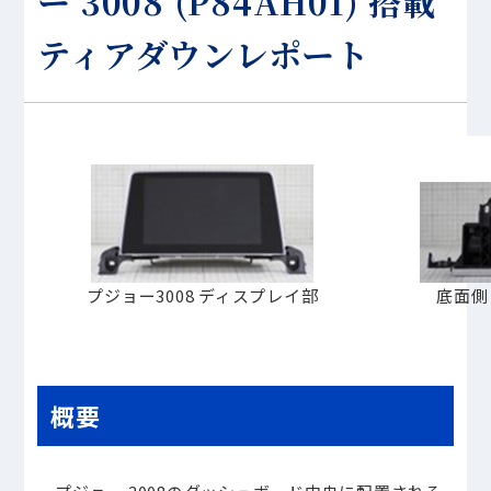
ー 3008 (P84AH01) 搭載
ティアダウンレポート
プジョー3008 ディスプレイ部
底面側
概要